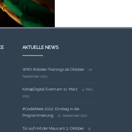
CE
AKTUELLE NEWS
WRO Roboter-Trainings ab Oktober
22.
September 2023
Kids@Digital Event am 11. März
4. März
2023
#CodeWeek 2022: Einstieg in die
Programmierung
11. September 2022
Tür auf mit der Maus am 3. Oktober
9.